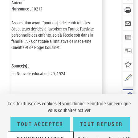
Auteur
Naissance :
1921?
Association ayant "pour objet de réunir tous les
éducateurs décidés à favoriser en France l'activité
personnelle des enfants, soit à l'école soit dans la
famille ...". - Constituée à l'initiative de Madeleine
Guéritte et de Roger Cousinet.
Source(s) :
La Nouvelle éducation, 29, 1924
Identifiant de la notice :
ark:/12148/cb113795166
Ce site utilise des cookies et vous donne le contrôle sur ceux que
Notice n° :
FRBNF11379516
vous souhaitez activer
Création :
97/07/01
Mise à jour :
16/03/08
TOUT ACCEPTER
TOUT REFUSER