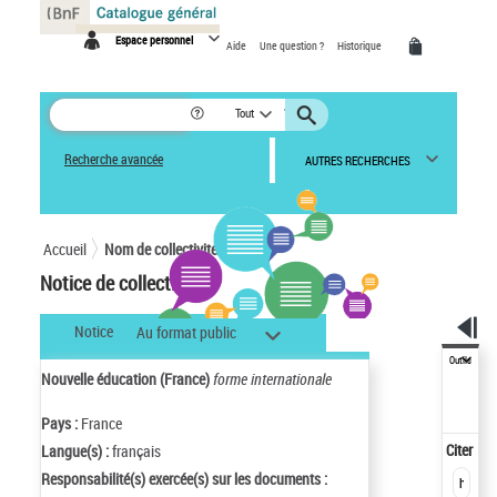
Panneau de gestion des cookies
Espace personnel
Aide
Une question ?
Historique
Tout
Recherche avancée
AUTRES RECHERCHES
Accueil
Nom de collectivité
Notice de collectivité
Notice
Au format public
Outils
Nouvelle éducation (France)
forme internationale
Pays :
France
Citer
Langue(s) :
français
Responsabilité(s) exercée(s) sur les documents :