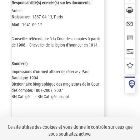
Responsabilité(s) exercée(s) sur les documents :
Auteur
Naissance :
1867-04-13, Paris
Mort :
1941-09-17
Conseiller référendaire à la Cour des comptes à partir
de 1908. - Chevalier de la légion d'honneur en 1914.
Source(s) :
Impressions d'un vieil officier de réserve / Paul
Baubigny, 1904
Dictionnaire biographique des magistrats de la Cour
des comptes 1807-2007, 2007
BN Cat. gén. . - BN Cat. gén. suppl.
Identifiant de la notice :
ark:/12148/cb10934109p
Ce site utilise des cookies et vous donne le contrôle sur ceux que
Notice n° :
FRBNF10934109
vous souhaitez activer
Création :
97/07/01
Mise à jour :
14/09/26