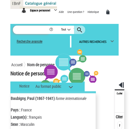
Panneau de gestion des cookies
Espace personnel
Aide
Une question ?
Historique
Tout
Recherche avancée
AUTRES RECHERCHES
Accueil
Nom de personne
Notice de personne
Notice
Au format public
Outils
Baubigny, Paul (1867-1941)
forme internationale
Pays :
France
Citer
Langue(s) :
français
Sexe :
Masculin