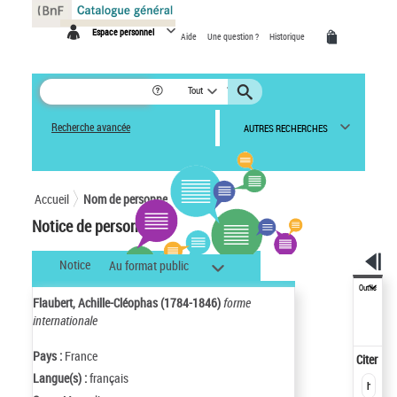
Panneau de gestion des cookies
Espace personnel
Aide
Une question ?
Historique
Tout
Recherche avancée
AUTRES RECHERCHES
Accueil
Nom de personne
Notice de personne
Notice
Au format public
Outils
Flaubert, Achille-Cléophas (1784-1846)
forme
internationale
Pays :
France
Citer
Langue(s) :
français