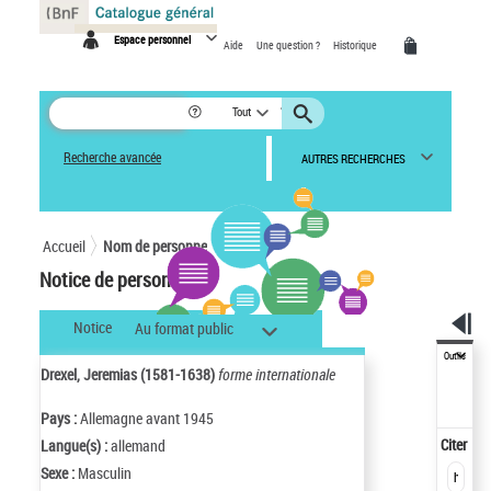
Panneau de gestion des cookies
Espace personnel
Aide
Une question ?
Historique
Tout
Recherche avancée
AUTRES RECHERCHES
Accueil
Nom de personne
Notice de personne
Notice
Au format public
Outils
Drexel, Jeremias (1581-1638)
forme internationale
Pays :
Allemagne avant 1945
Citer
Langue(s) :
allemand
Sexe :
Masculin