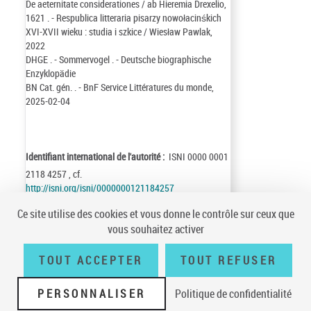
De aeternitate considerationes / ab Hieremia Drexelio,
1621 . - Respublica litteraria pisarzy nowołacinśkich
XVI-XVII wieku : studia i szkice / Wiesław Pawlak,
2022
DHGE . - Sommervogel . - Deutsche biographische
Enzyklopädie
BN Cat. gén. . - BnF Service Littératures du monde,
2025-02-04
Identifiant international de l'autorité :
ISNI 0000 0001
2118 4257 , cf.
http://isni.org/isni/0000000121184257
Identifiant de la notice :
ark:/12148/cb10650422n
Ce site utilise des cookies et vous donne le contrôle sur ceux que
Notice n° :
FRBNF10650422
vous souhaitez activer
Création :
97/07/01
Mise à jour :
25/02/04
TOUT ACCEPTER
TOUT REFUSER
PERSONNALISER
Politique de confidentialité
Conditions générales d'utilisation
|
A propos
|
Plan du site
|
Écrire à la
BnF
|
Accessibilité (non conforme)
|
V 23.1.0