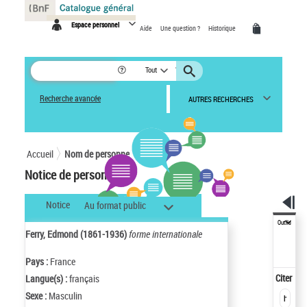
Panneau de gestion des cookies
Espace personnel
Aide
Une question ?
Historique
Tout
Recherche avancée
AUTRES RECHERCHES
Accueil
Nom de personne
Notice de personne
Notice
Au format public
Outils
Ferry, Edmond (1861-1936)
forme internationale
Pays :
France
Citer
Langue(s) :
français
Sexe :
Masculin