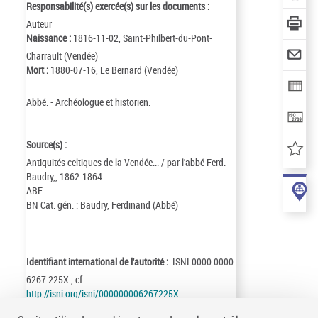
Responsabilité(s) exercée(s) sur les documents :
Auteur
Naissance :
1816-11-02, Saint-Philbert-du-Pont-
Charrault (Vendée)
Mort :
1880-07-16, Le Bernard (Vendée)
Abbé. - Archéologue et historien.
Source(s) :
Antiquités celtiques de la Vendée... / par l'abbé Ferd.
Baudry,, 1862-1864
ABF
BN Cat. gén. : Baudry, Ferdinand (Abbé)
Identifiant international de l'autorité :
ISNI 0000 0000
6267 225X , cf.
http://isni.org/isni/000000006267225X
Identifiant de la notice :
ark:/12148/cb10582025h