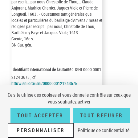
par escrit... par nous Chrestofle de Thou,... Claude
Anjorant, Mathieu Chartier, Jaques Viole et Pierre de
Longueil, 1603 . - Coustumes tant générales que
locales et particulières du bailliaige d'Amiens / mises et
rédigées par escript... par nous, Christofle de Thou,...
Barthélemy Faye et Jacques Viole, 1613
Grente, 16e s.
BN Cat. gén.
Identifiant international de l'autorité :
ISNI 0000 0001
2124 3675 , cf.
http://isni.org/isni/0000000121243675
Identifiant de la notice :
ark:/12148/cb105150849
Ce site utilise des cookies et vous donne le contrôle sur ceux que
Notice n° :
FRBNF10515084
vous souhaitez activer
Création :
97/07/01
Mise à jour :
06/11/10
TOUT ACCEPTER
TOUT REFUSER
PERSONNALISER
Politique de confidentialité
Conditions générales d'utilisation
|
A propos
|
Plan du site
|
Écrire à la
BnF
|
Accessibilité (non conforme)
|
V 23.1.0