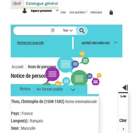
Panneau de gestion des cookies
Espace personnel
Aide
Une question ?
Historique
Tout
Recherche avancée
AUTRES RECHERCHES
Accueil
Nom de personne
Notice de personne
Notice
Au format public
Outils
Thou, Christophe de (1508-1582)
forme internationale
Pays :
France
Citer
Langue(s) :
français
Sexe :
Masculin