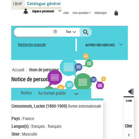
Panneau de gestion des cookies
Espace personnel
Aide
Une question ?
Historique
Tout
Recherche avancée
AUTRES RECHERCHES
Accueil
Nom de personne
Notice de personne
Notice
Au format public
Outils
Cressonnois, Lucien (1860-1909)
forme internationale
Pays :
France
Citer
Langue(s) :
français . français
Sexe :
Masculin