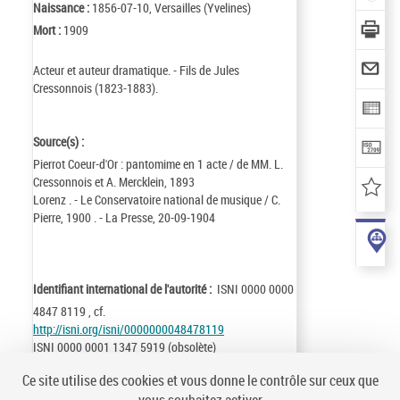
Naissance :
1856-07-10, Versailles (Yvelines)
Mort :
1909
Acteur et auteur dramatique. - Fils de Jules
Cressonnois (1823-1883).
Source(s) :
Pierrot Coeur-d'Or : pantomime en 1 acte / de MM. L.
Cressonnois et A. Mercklein, 1893
Lorenz . - Le Conservatoire national de musique / C.
Pierre, 1900 . - La Presse, 20-09-1904
Identifiant international de l'autorité :
ISNI 0000 0000
4847 8119 , cf.
http://isni.org/isni/0000000048478119
ISNI 0000 0001 1347 5919 (obsolète)
Identifiant de la notice :
ark:/12148/cb10496809g
Ce site utilise des cookies et vous donne le contrôle sur ceux que
Notice n° :
FRBNF10496809