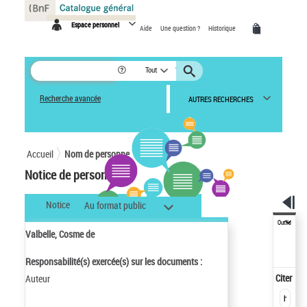
Panneau de gestion des cookies
Espace personnel
Aide
Une question ?
Historique
Tout
Recherche avancée
AUTRES RECHERCHES
Accueil
Nom de personne
Notice de personne
Notice
Au format public
Outils
Valbelle, Cosme de
Responsabilité(s) exercée(s) sur les documents :
Citer
Auteur