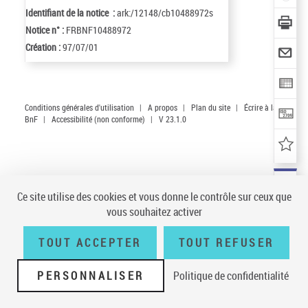
Identifiant de la notice :
ark:/12148/cb10488972s
Notice n° :
FRBNF10488972
Création :
97/07/01
Conditions générales d'utilisation
|
A propos
|
Plan du site
|
Écrire à la
BnF
|
Accessibilité (non conforme)
|
V 23.1.0
Ce site utilise des cookies et vous donne le contrôle sur ceux que
vous souhaitez activer
TOUT ACCEPTER
TOUT REFUSER
PERSONNALISER
Politique de confidentialité