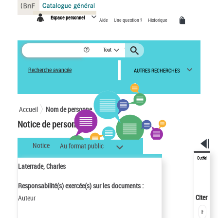
Panneau de gestion des cookies
Espace personnel
Aide
Une question ?
Historique
Tout
Recherche avancée
AUTRES RECHERCHES
Accueil
Nom de personne
Notice de personne
Notice
Au format public
Outils
Laterrade, Charles
Responsabilité(s) exercée(s) sur les documents :
Citer
Auteur