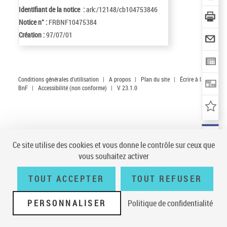
Identifiant de la notice :
ark:/12148/cb104753846
Notice n° :
FRBNF10475384
Création :
97/07/01
Conditions générales d'utilisation
|
A propos
|
Plan du site
|
Écrire à la
BnF
|
Accessibilité (non conforme)
|
V 23.1.0
Ce site utilise des cookies et vous donne le contrôle sur ceux que
vous souhaitez activer
TOUT ACCEPTER
TOUT REFUSER
PERSONNALISER
Politique de confidentialité