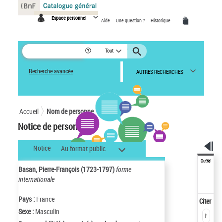
Panneau de gestion des cookies
Espace personnel
Aide
Une question ?
Historique
Tout
Recherche avancée
AUTRES RECHERCHES
Accueil
Nom de personne
Notice de personne
Notice
Au format public
Outils
Basan, Pierre-François (1723-1797)
forme
internationale
Pays :
France
Citer
Sexe :
Masculin