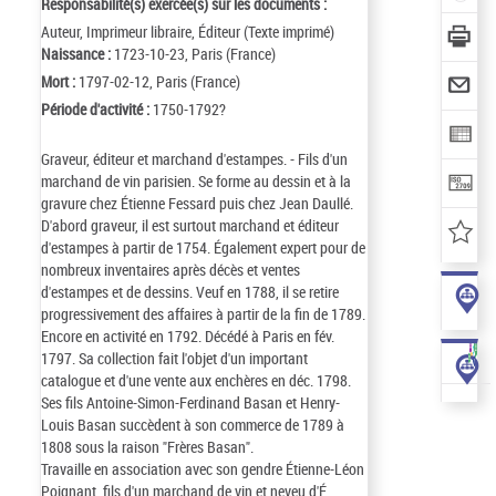
Responsabilité(s) exercée(s) sur les documents :
Auteur, Imprimeur libraire, Éditeur (Texte imprimé)
Naissance :
1723-10-23, Paris (France)
Mort :
1797-02-12, Paris (France)
Période d'activité :
1750-1792?
Graveur, éditeur et marchand d'estampes. - Fils d'un
marchand de vin parisien. Se forme au dessin et à la
gravure chez Étienne Fessard puis chez Jean Daullé.
D'abord graveur, il est surtout marchand et éditeur
d'estampes à partir de 1754. Également expert pour de
nombreux inventaires après décès et ventes
d'estampes et de dessins. Veuf en 1788, il se retire
progressivement des affaires à partir de la fin de 1789.
Encore en activité en 1792. Décédé à Paris en fév.
1797. Sa collection fait l'objet d'un important
catalogue et d'une vente aux enchères en déc. 1798.
Ses fils Antoine-Simon-Ferdinand Basan et Henry-
Louis Basan succèdent à son commerce de 1789 à
1808 sous la raison "Frères Basan".
Travaille en association avec son gendre Étienne-Léon
Poignant, fils d'un marchand de vin et neveu d'É.