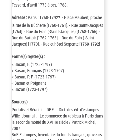
Fessard, d'avril 1773 à oct. 1788.
Adresse :
Paris : 1750-1792?. - Place Maubert, proche
la rue de la Bûcherie [1750-1751]. - Rue Saint-Jacques
[1754]. - Rue du Foin (-Saint-Jacques) [1758-1765]. -
Rue du Battoir [1762-1763]. - Rue du Foin (-Saint-
Jacques) [1770]. - Rue et hôtel Serpente [1769-1792]
Forme(s) rejetée(s) :
< Basan, F. (1723-1797)
< Basan, François (1723-1797)
< Basan, P. F. (1723-1797)
< Basan et Poignant
< Bazan (1723-1797)
Source(s) :
Portalis et Béraldi . - DBF . - Dict. des éd. d'estampes
Wille, Journal . - Le commerce du tableau à Paris dans
la seconde moitié du XVIIIe siècle / Patrick Michel,
2007
BnF Estampes, Inventaire du fonds français, graveurs