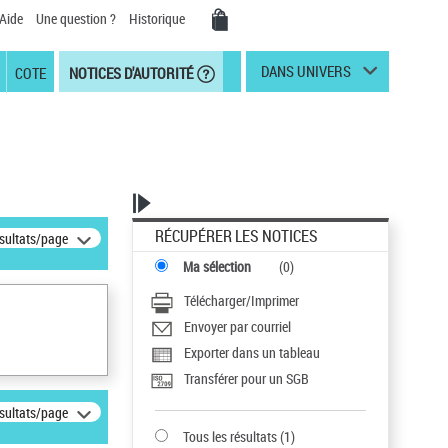
Aide
Une question ?
Historique
DANS UNIVERS
COTE
NOTICES D'AUTORITÉ
RÉCUPÉRER LES NOTICES
ésultats/page
Ma sélection
(
0
)
Télécharger/Imprimer
Envoyer par courriel
Exporter dans un tableau
Transférer pour un SGB
ésultats/page
Tous les résultats
(
1
)