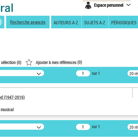
Espace personnel
Recherche avancée
AUTEURS A-Z
SUJETS A-Z
PÉRIODIQUES
(
0
)
 sélection (
0
)
Ajouter à mes références
sur 1
20 r
od (1947-2016)
e musical
sur 1
20 r