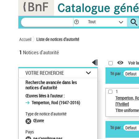
Panneau de gestion des cookies
Tout
Accueil
Liste de notices d’autorité
1
Notices d'autorité
Voir la
VOTRE RECHERCHE
Tri par :
Défaut
Recherche avancée dans les
notices d’autorité
1
Œuvres liées à l'auteur :
Temperton, R
Temperton, Rod (1947-2016)
[Thriller]
Titre uniform
Type de notice d'autorité
Œuvre
Tri par :
Défaut
Pays
ne s'applique pas