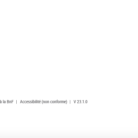
 à la BnF
|
Accessibilité (non conforme)
|
V 23.1.0