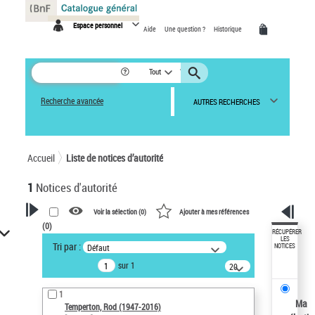
Panneau de gestion des cookies
Espace personnel
Aide
Une question ?
Historique
Tout
Recherche avancée
AUTRES RECHERCHES
Accueil
Liste de notices d’autorité
1
Notices d'autorité
Voir la sélection (
0
)
Ajouter à mes références
(
0
)
VOTRE RECHERCHE
RÉCUPÉRER
LES
Tri par :
Défaut
NOTICES
Recherche avancée dans les
sur 1
notices d’autorité
20
résultats/page
Œuvres liées à l'auteur :
1
Temperton, Rod (1947-2016)
Ma
Temperton, Rod (1947-2016)