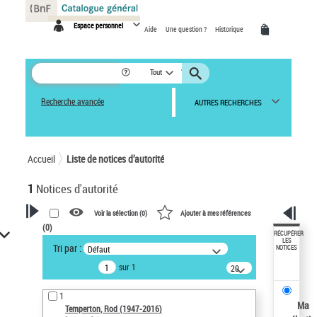
Panneau de gestion des cookies
Espace personnel
Aide
Une question ?
Historique
Tout
Recherche avancée
AUTRES RECHERCHES
Accueil
Liste de notices d’autorité
1
Notices d'autorité
Voir la sélection (
0
)
Ajouter à mes références
(
0
)
VOTRE RECHERCHE
RÉCUPÉRER
LES
Tri par :
Défaut
NOTICES
Recherche avancée dans les
sur 1
notices d’autorité
20
résultats/page
Œuvres liées à l'auteur :
1
Temperton, Rod (1947-2016)
Ma
Temperton, Rod (1947-2016)