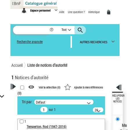
Panneau de gestion des cookies
Espace personnel
Aide
Une question ?
Historique
Tout
Recherche avancée
AUTRES RECHERCHES
Accueil
Liste de notices d’autorité
1
Notices d'autorité
Voir la sélection (
0
)
Ajouter à mes références
(
0
)
VOTRE RECHERCHE
RÉCUPÉRER
LES
Tri par :
Défaut
NOTICES
Recherche avancée dans les
sur 1
notices d’autorité
20
résultats/page
Œuvres liées à l'auteur :
1
Temperton, Rod (1947-2016)
Ma
Temperton, Rod (1947-2016)