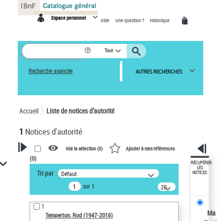
Panneau de gestion des cookies
Espace personnel
Aide
Une question ?
Historique
Tout
Recherche avancée
AUTRES RECHERCHES
Accueil
Liste de notices d’autorité
1
Notices d'autorité
Voir la sélection (
0
)
Ajouter à mes références
(
0
)
VOTRE RECHERCHE
RÉCUPÉRER
LES
Tri par :
Défaut
NOTICES
Recherche avancée dans les
sur 1
notices d’autorité
20
résultats/page
Œuvres liées à l'auteur :
1
Temperton, Rod (1947-2016)
Ma
Temperton, Rod (1947-2016)