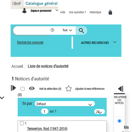
Panneau de gestion des cookies
Espace personnel
Aide
Une question ?
Historique
Tout
Recherche avancée
AUTRES RECHERCHES
Accueil
Liste de notices d’autorité
1
Notices d'autorité
Voir la sélection (
0
)
Ajouter à mes références
(
0
)
VOTRE RECHERCHE
RÉCUPÉRER
LES
Tri par :
Défaut
NOTICES
Recherche avancée dans les
sur 1
notices d’autorité
20
résultats/page
Œuvres liées à l'auteur :
1
Temperton, Rod (1947-2016)
Ma
Temperton, Rod (1947-2016)