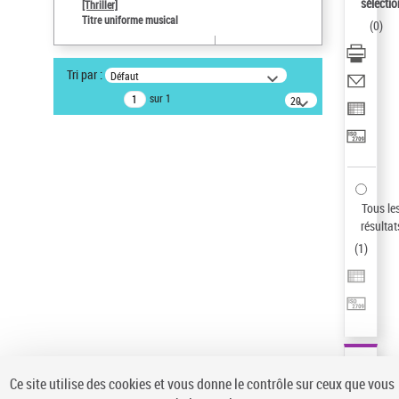
sélectio
[Thriller]
Auteur d’œuvre
Titre uniforme musical
(
0
)
Temperton, Rod (1947-2016)
Type de notice d'autorité
Tri par :
Défaut
Œuvre
sur 1
20
résultats/page
Statut de la notice d’autorité
Notice élémentaire
Pays
ne s'applique pas
Sauvegarder votre recherche
Tous le
résultat
AFFINER
(
1
)
Type de notice d'autorité
Œuvre
(1)
Titre uniforme musical
(1)
Statut de la notice d’autorité
Ce site utilise des cookies et vous donne le contrôle sur ceux que vous
Pays