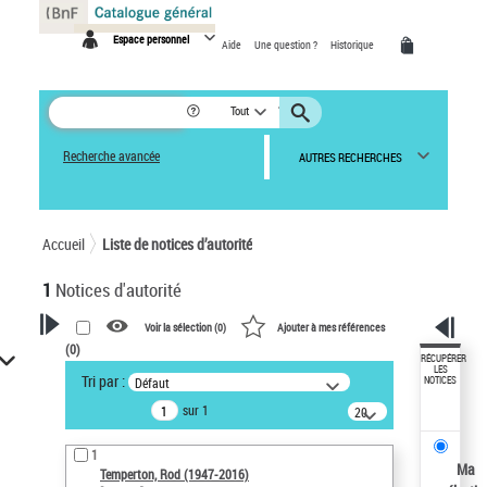
Panneau de gestion des cookies
Espace personnel
Aide
Une question ?
Historique
Tout
Recherche avancée
AUTRES RECHERCHES
Accueil
Liste de notices d’autorité
1
Notices d'autorité
Voir la sélection (
0
)
Ajouter à mes références
(
0
)
VOTRE RECHERCHE
RÉCUPÉRER
LES
Tri par :
Défaut
NOTICES
Recherche avancée dans les
sur 1
notices d’autorité
20
résultats/page
Œuvres liées à l'auteur :
1
Temperton, Rod (1947-2016)
Ma
Temperton, Rod (1947-2016)