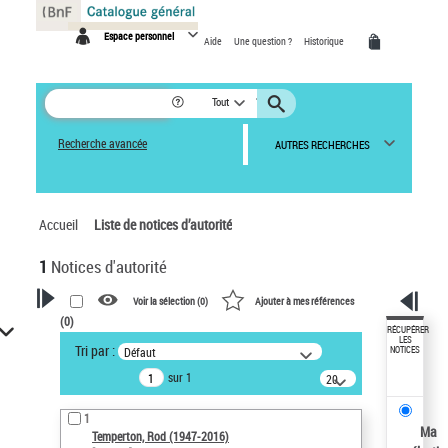
Espace personnel
Aide
Une question ?
Historique
Tout
Recherche avancée
AUTRES RECHERCHES
Accueil
Liste de notices d’autorité
1
Notices d'autorité
Voir la sélection (
0
)
Ajouter à mes références
(
0
)
VOTRE RECHERCHE
RÉCUPÉRER
LES
Tri par :
Défaut
NOTICES
Recherche avancée dans les
sur 1
notices d’autorité
20
résultats/page
Œuvres liées à l'auteur :
1
Temperton, Rod (1947-2016)
Ma
Temperton, Rod (1947-2016)