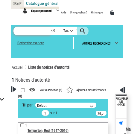
Panneau de gestion des cookies
Espace personnel
Aide
Une question ?
Historique
Tout
Recherche avancée
AUTRES RECHERCHES
Accueil
Liste de notices d’autorité
1
Notices d'autorité
Voir la sélection (
0
)
Ajouter à mes références
(
0
)
VOTRE RECHERCHE
RÉCUPÉRER
LES
Tri par :
Défaut
NOTICES
Recherche avancée dans les
sur 1
notices d’autorité
20
résultats/page
Œuvres liées à l'auteur :
1
Temperton, Rod (1947-2016)
Ma
Temperton, Rod (1947-2016)