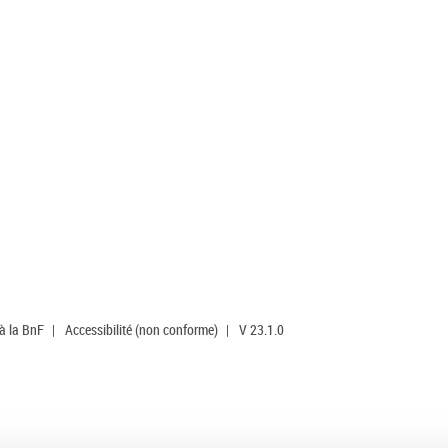
 à la BnF
|
Accessibilité (non conforme)
|
V 23.1.0