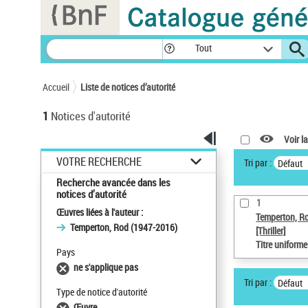
Panneau de gestion des cookies
Tout
Accueil
Liste de notices d’autorité
1
Notices d'autorité
Voir la
VOTRE RECHERCHE
Tri par :
Défaut
Recherche avancée dans les
notices d’autorité
1
Œuvres liées à l'auteur :
Temperton, R
Temperton, Rod (1947-2016)
[Thriller]
Titre uniform
Pays
ne s'applique pas
Tri par :
Défaut
Type de notice d'autorité
Œuvre