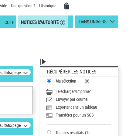
Aide
Une question ?
Historique
DANS UNIVERS
COTE
NOTICES D'AUTORITÉ
RÉCUPÉRER LES NOTICES
ésultats/page
Ma sélection
(
0
)
Télécharger/Imprimer
Envoyer par courriel
Exporter dans un tableau
Transférer pour un SGB
ésultats/page
Tous les résultats
(
1
)