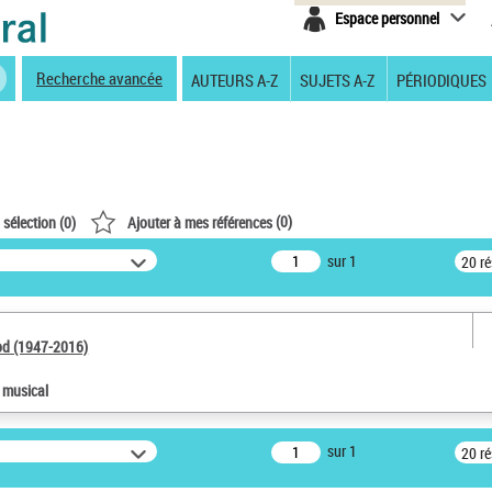
Espace personnel
Recherche avancée
AUTEURS A-Z
SUJETS A-Z
PÉRIODIQUES
(
0
)
 sélection (
0
)
Ajouter à mes références
sur 1
20 r
od (1947-2016)
e musical
sur 1
20 r