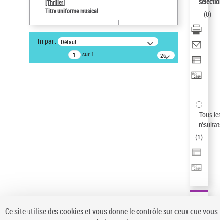
sélectio
[Thriller]
Pays
Titre uniforme musical
(
0
)
ne s'applique pas
Type de notice d'autorité
Tri par :
Défaut
Titre uniforme musical
sur 1
20
résultats/page
Auteur d’œuvre
Temperton, Rod (1947-2016)
Sauvegarder votre recherche
AFFINER
Tous le
Type de notice d'autorité
résultat
(
1
)
Œuvre
(1)
Titre uniforme musical
(1)
Statut de la notice d’autorité
Pays
Auteur d’œuvre
Ce site utilise des cookies et vous donne le contrôle sur ceux que vous