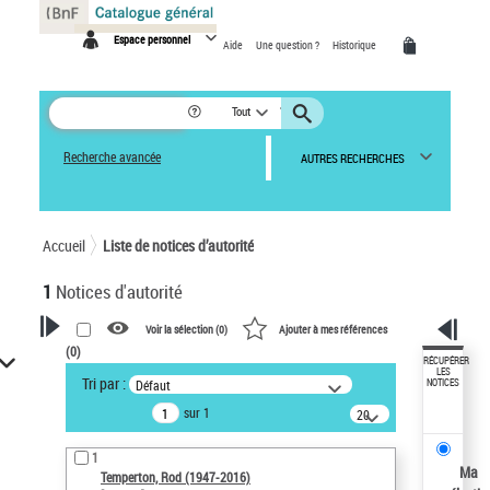
Panneau de gestion des cookies
Espace personnel
Aide
Une question ?
Historique
Tout
Recherche avancée
AUTRES RECHERCHES
Accueil
Liste de notices d’autorité
1
Notices d'autorité
Voir la sélection (
0
)
Ajouter à mes références
(
0
)
VOTRE RECHERCHE
RÉCUPÉRER
LES
Tri par :
Défaut
NOTICES
Recherche avancée dans les
sur 1
notices d’autorité
20
résultats/page
Œuvres liées à l'auteur :
1
Temperton, Rod (1947-2016)
Ma
Temperton, Rod (1947-2016)