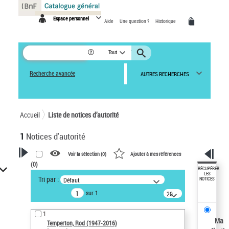
Panneau de gestion des cookies
Espace personnel
Aide
Une question ?
Historique
Tout
Recherche avancée
AUTRES RECHERCHES
Accueil
Liste de notices d’autorité
1
Notices d'autorité
Voir la sélection (
0
)
Ajouter à mes références
(
0
)
VOTRE RECHERCHE
RÉCUPÉRER
LES
Tri par :
Défaut
NOTICES
Recherche avancée dans les
sur 1
notices d’autorité
20
résultats/page
Œuvres liées à l'auteur :
1
Temperton, Rod (1947-2016)
Ma
Temperton, Rod (1947-2016)