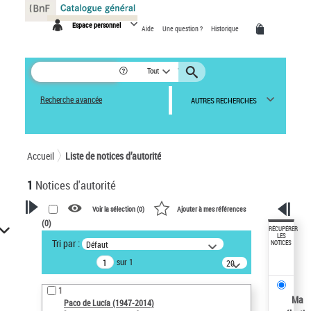
Panneau de gestion des cookies
Espace personnel
Aide
Une question ?
Historique
Tout
Recherche avancée
AUTRES RECHERCHES
Accueil
Liste de notices d’autorité
1
Notices d'autorité
Voir la sélection (
0
)
Ajouter à mes références
(
0
)
VOTRE RECHERCHE
RÉCUPÉRER
LES
Tri par :
Défaut
NOTICES
Recherche avancée dans les
sur 1
notices d’autorité
20
résultats/page
Œuvres liées à l'auteur :
1
Paco de Lucía (1947-2014)
Ma
Paco de Lucía (1947-2014)