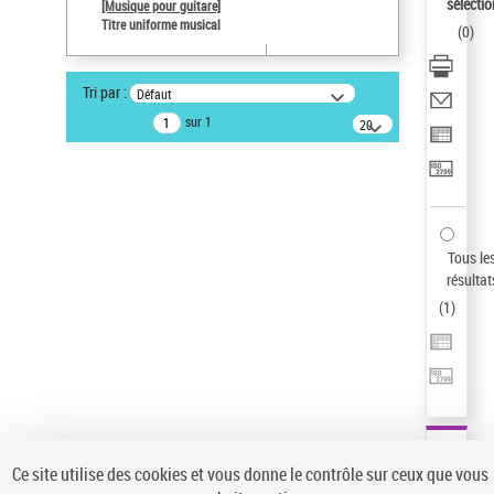
sélectio
[Musique pour guitare]
Pays
Titre uniforme musical
(
0
)
ne s'applique pas
Type de notice d'autorité
Tri par :
Défaut
Titre uniforme musical
sur 1
20
Sauvegarder votre recherche
résultats/page
AFFINER
Type de notice d'autorité
Œuvre
(1)
Tous le
Titre uniforme musical
(1)
résultat
(
1
)
Statut de la notice d’autorité
Pays
Auteur d’œuvre
Ce site utilise des cookies et vous donne le contrôle sur ceux que vous