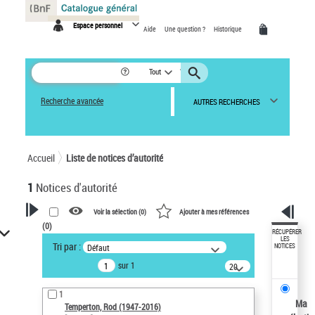
Panneau de gestion des cookies
Espace personnel
Aide
Une question ?
Historique
Tout
Recherche avancée
AUTRES RECHERCHES
Accueil
Liste de notices d’autorité
1
Notices d'autorité
Voir la sélection (
0
)
Ajouter à mes références
(
0
)
VOTRE RECHERCHE
RÉCUPÉRER
LES
Tri par :
Défaut
NOTICES
Recherche avancée dans les
sur 1
notices d’autorité
20
résultats/page
Œuvres liées à l'auteur :
1
Temperton, Rod (1947-2016)
Ma
Temperton, Rod (1947-2016)