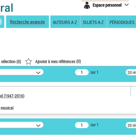
Espace personnel
Recherche avancée
AUTEURS A-Z
SUJETS A-Z
PÉRIODIQUES
(
0
)
 sélection (
0
)
Ajouter à mes références
sur 1
20 r
od (1947-2016)
e musical
sur 1
20 r