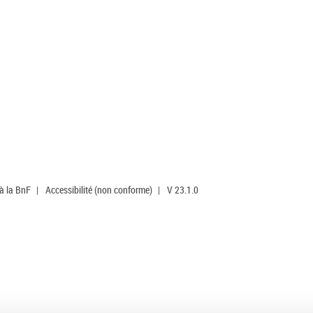
 à la BnF
|
Accessibilité (non conforme)
|
V 23.1.0