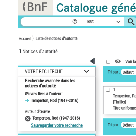
Panneau de gestion des cookies
Tout
Accueil
Liste de notices d’autorité
1
Notices d'autorité
Voir la
VOTRE RECHERCHE
Tri par :
Défaut
Recherche avancée dans les
notices d’autorité
1
Œuvres liées à l'auteur :
Temperton, R
Temperton, Rod (1947-2016)
[Thriller]
Titre uniform
Auteur d’œuvre
Temperton, Rod (1947-2016)
Tri par :
Défaut
Sauvegarder votre recherche