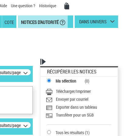
Aide
Une question ?
Historique
DANS UNIVERS
COTE
NOTICES D'AUTORITÉ
RÉCUPÉRER LES NOTICES
ésultats/page
Ma sélection
(
0
)
Télécharger/Imprimer
Envoyer par courriel
Exporter dans un tableau
Transférer pour un SGB
ésultats/page
Tous les résultats
(
1
)