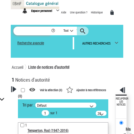
Panneau de gestion des cookies
Espace personnel
Aide
Une question ?
Historique
Tout
Recherche avancée
AUTRES RECHERCHES
Accueil
Liste de notices d’autorité
1
Notices d'autorité
Voir la sélection (
0
)
Ajouter à mes références
(
0
)
VOTRE RECHERCHE
RÉCUPÉRER
LES
Tri par :
Défaut
NOTICES
Recherche avancée dans les
sur 1
notices d’autorité
20
résultats/page
Œuvres liées à l'auteur :
1
Temperton, Rod (1947-2016)
Ma
Temperton, Rod (1947-2016)