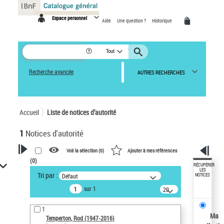
Panneau de gestion des cookies
Espace personnel
Aide
Une question ?
Historique
Tout
Recherche avancée
AUTRES RECHERCHES
Accueil
Liste de notices d’autorité
1
Notices d'autorité
Voir la sélection (
0
)
Ajouter à mes références
(
0
)
VOTRE RECHERCHE
RÉCUPÉRER
LES
Tri par :
Défaut
NOTICES
Recherche avancée dans les
sur 1
notices d’autorité
20
résultats/page
Œuvres liées à l'auteur :
1
Temperton, Rod (1947-2016)
Ma
Temperton, Rod (1947-2016)