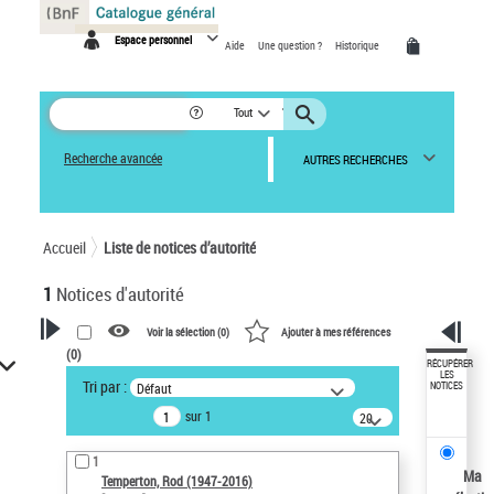
Panneau de gestion des cookies
Espace personnel
Aide
Une question ?
Historique
Tout
Recherche avancée
AUTRES RECHERCHES
Accueil
Liste de notices d’autorité
1
Notices d'autorité
Voir la sélection (
0
)
Ajouter à mes références
(
0
)
VOTRE RECHERCHE
RÉCUPÉRER
LES
Tri par :
Défaut
NOTICES
Recherche avancée dans les
sur 1
notices d’autorité
20
résultats/page
Œuvres liées à l'auteur :
1
Temperton, Rod (1947-2016)
Ma
Temperton, Rod (1947-2016)