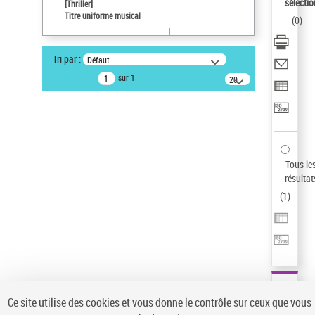
sélectio
[Thriller]
Auteur d’œuvre
Titre uniforme musical
(
0
)
Temperton, Rod (1947-2016)
Type de notice d'autorité
Tri par :
Défaut
Titre uniforme musical
sur 1
20
Œuvre
résultats/page
Statut de la notice d’autorité
Notice élémentaire
Sauvegarder votre recherche
Tous le
AFFINER
résultat
Type de notice d'autorité
(
1
)
Œuvre
(1)
Titre uniforme musical
(1)
Statut de la notice d’autorité
Pays
Auteur d’œuvre
Ce site utilise des cookies et vous donne le contrôle sur ceux que vous