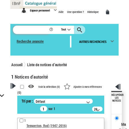
Panneau de gestion des cookies
Espace personnel
Aide
Une question ?
Historique
Tout
Recherche avancée
AUTRES RECHERCHES
Accueil
Liste de notices d’autorité
1
Notices d'autorité
Voir la sélection (
0
)
Ajouter à mes références
(
0
)
VOTRE RECHERCHE
RÉCUPÉRER
LES
Tri par :
NOTICES
Défaut
Recherche avancée dans les
notices d’autorité
sur 1
20
résultats/page
Œuvres liées à l'auteur :
1
Temperton, Rod (1947-2016)
Ma
Temperton, Rod (1947-2016)