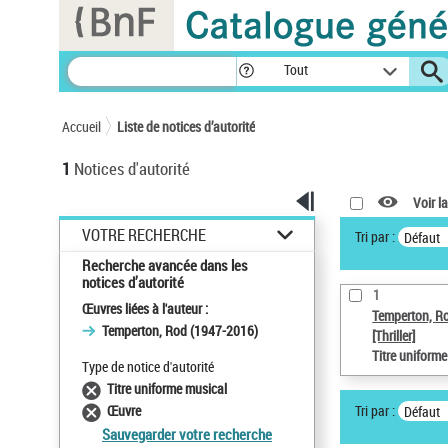
Panneau de gestion des cookies
Tout
Accueil
Liste de notices d’autorité
1
Notices d'autorité
Voir la
VOTRE RECHERCHE
Tri par :
Défaut
Recherche avancée dans les
notices d’autorité
1
Œuvres liées à l'auteur :
Temperton, R
Temperton, Rod (1947-2016)
[Thriller]
Titre uniform
Type de notice d'autorité
Titre uniforme musical
Tri par :
Œuvre
Défaut
Sauvegarder votre recherche