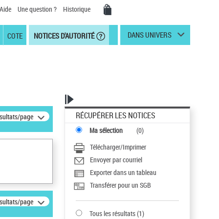
Aide
Une question ?
Historique
DANS UNIVERS
COTE
NOTICES D'AUTORITÉ
RÉCUPÉRER LES NOTICES
ésultats/page
Ma sélection
(
0
)
Télécharger/Imprimer
Envoyer par courriel
Exporter dans un tableau
Transférer pour un SGB
ésultats/page
Tous les résultats
(
1
)