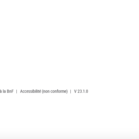
 à la BnF
|
Accessibilité (non conforme)
|
V 23.1.0