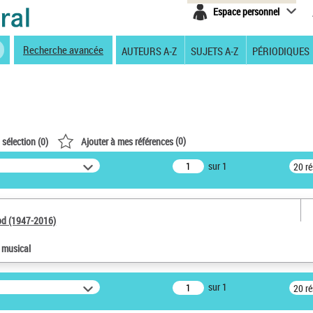
Espace personnel
Recherche avancée
AUTEURS A-Z
SUJETS A-Z
PÉRIODIQUES
(
0
)
 sélection (
0
)
Ajouter à mes références
sur 1
20 r
od (1947-2016)
e musical
sur 1
20 r