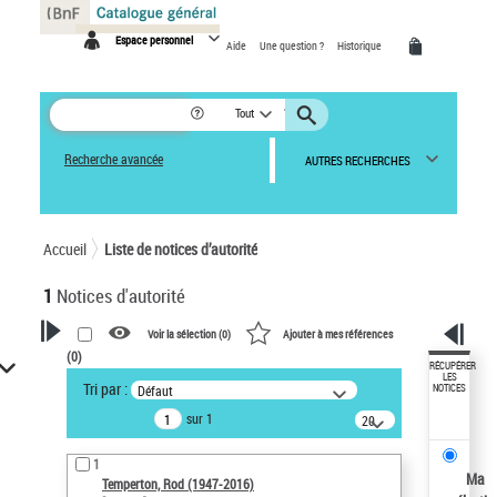
Panneau de gestion des cookies
Espace personnel
Aide
Une question ?
Historique
Tout
Recherche avancée
AUTRES RECHERCHES
Accueil
Liste de notices d’autorité
1
Notices d'autorité
Voir la sélection (
0
)
Ajouter à mes références
(
0
)
VOTRE RECHERCHE
RÉCUPÉRER
LES
Tri par :
Défaut
NOTICES
Recherche avancée dans les
sur 1
notices d’autorité
20
résultats/page
Œuvres liées à l'auteur :
1
Temperton, Rod (1947-2016)
Ma
Temperton, Rod (1947-2016)