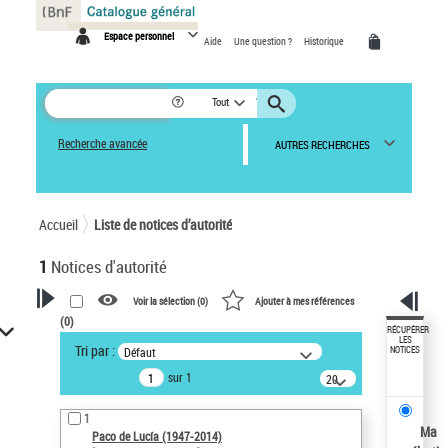
Panneau de gestion des cookies
Espace personnel
Aide
Une question ?
Historique
Tout
Recherche avancée
AUTRES RECHERCHES
Accueil
Liste de notices d’autorité
1
Notices d'autorité
Voir la sélection (
0
)
Ajouter à mes références
(
0
)
VOTRE RECHERCHE
RÉCUPÉRER
LES
Tri par :
Défaut
NOTICES
Recherche avancée dans les
sur 1
notices d’autorité
20
résultats/page
Œuvres liées à l'auteur :
1
Paco de Lucía (1947-2014)
Ma
Paco de Lucía (1947-2014)