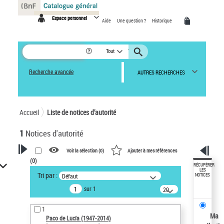
Panneau de gestion des cookies
Espace personnel
Aide
Une question ?
Historique
Tout
Recherche avancée
AUTRES RECHERCHES
Accueil
Liste de notices d’autorité
1
Notices d'autorité
Voir la sélection (
0
)
Ajouter à mes références
(
0
)
VOTRE RECHERCHE
RÉCUPÉRER
LES
Tri par :
Défaut
NOTICES
Recherche avancée dans les
sur 1
notices d’autorité
20
résultats/page
Œuvres liées à l'auteur :
1
Paco de Lucía (1947-2014)
Ma
Paco de Lucía (1947-2014)