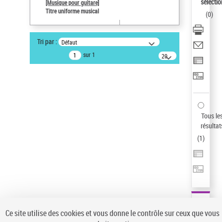
sélectio
[Musique pour guitare]
Auteur d’œuvre
Titre uniforme musical
(
0
)
Paco de Lucía (1947-2014)
Pays
Tri par :
Défaut
ne s'applique pas
sur 1
20
Sauvegarder votre recherche
résultats/page
AFFINER
Type de notice d'autorité
Œuvre
(1)
Tous le
Titre uniforme musical
(1)
résultat
(
1
)
Statut de la notice d’autorité
Pays
Auteur d’œuvre
Ce site utilise des cookies et vous donne le contrôle sur ceux que vous