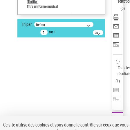
sélectio
[Thriller]
Pays
Titre uniforme musical
(
0
)
ne s'applique pas
Auteur d’œuvre
Tri par :
Défaut
Temperton, Rod (1947-2016)
sur 1
20
Sauvegarder votre recherche
résultats/page
AFFINER
Type de notice d'autorité
Œuvre
(1)
Tous le
Titre uniforme musical
(1)
résultat
(
1
)
Statut de la notice d’autorité
Pays
Auteur d’œuvre
Ce site utilise des cookies et vous donne le contrôle sur ceux que vous