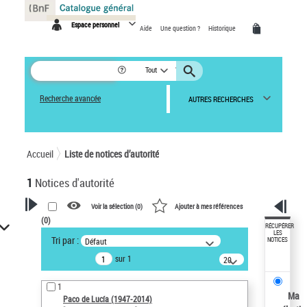
Panneau de gestion des cookies
Espace personnel
Aide
Une question ?
Historique
Tout
Recherche avancée
AUTRES RECHERCHES
Accueil
Liste de notices d’autorité
1
Notices d'autorité
Voir la sélection (
0
)
Ajouter à mes références
(
0
)
VOTRE RECHERCHE
RÉCUPÉRER
LES
Tri par :
Défaut
NOTICES
Recherche avancée dans les
sur 1
notices d’autorité
20
résultats/page
Œuvres liées à l'auteur :
1
Paco de Lucía (1947-2014)
Ma
Paco de Lucía (1947-2014)