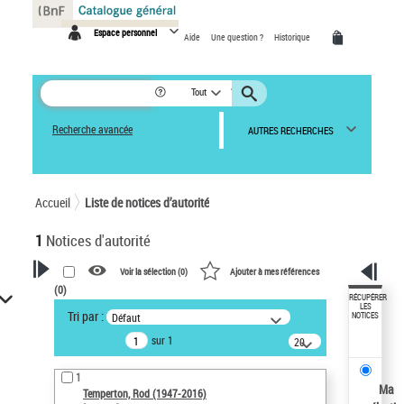
Panneau de gestion des cookies
Espace personnel
Aide
Une question ?
Historique
Tout
Recherche avancée
AUTRES RECHERCHES
Accueil
Liste de notices d’autorité
1
Notices d'autorité
Voir la sélection (
0
)
Ajouter à mes références
(
0
)
VOTRE RECHERCHE
RÉCUPÉRER
LES
Tri par :
Défaut
NOTICES
Recherche avancée dans les
sur 1
notices d’autorité
20
résultats/page
Œuvres liées à l'auteur :
1
Temperton, Rod (1947-2016)
Ma
Temperton, Rod (1947-2016)