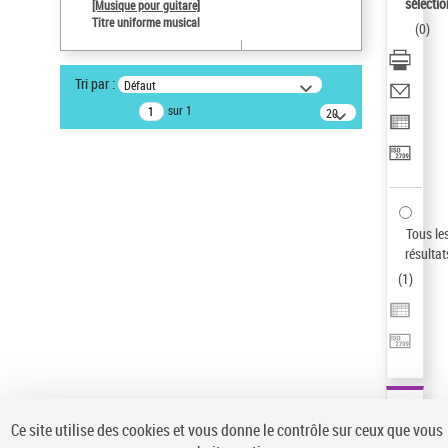
sélectio
[Musique pour guitare]
Pays
Titre uniforme musical
(
0
)
ne s'applique pas
Sauvegarder votre recherche
Tri par :
Défaut
AFFINER
sur 1
20
résultats/page
Type de notice d'autorité
Œuvre
(1)
Titre uniforme musical
(1)
Statut de la notice d’autorité
Tous le
résultat
Pays
(
1
)
Auteur d’œuvre
Ce site utilise des cookies et vous donne le contrôle sur ceux que vous