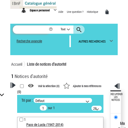
Panneau de gestion des cookies
Espace personnel
Aide
Une question ?
Historique
Tout
Recherche avancée
AUTRES RECHERCHES
Accueil
Liste de notices d’autorité
1
Notices d'autorité
Voir la sélection (
0
)
Ajouter à mes références
(
0
)
VOTRE RECHERCHE
RÉCUPÉRER
LES
Tri par :
Défaut
NOTICES
Recherche avancée dans les
sur 1
notices d’autorité
20
résultats/page
Œuvres liées à l'auteur :
1
Paco de Lucía (1947-2014)
Ma
Paco de Lucía (1947-2014)