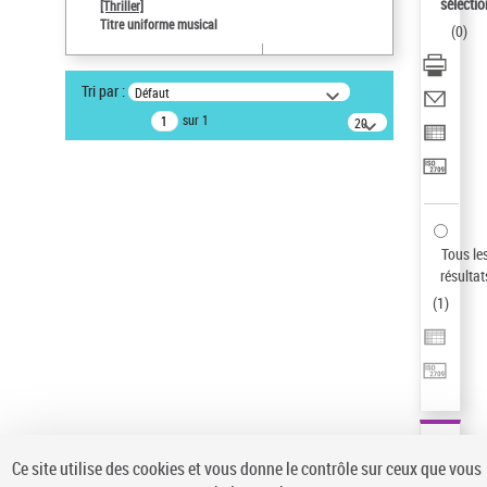
sélectio
[Thriller]
Auteur d’œuvre
Titre uniforme musical
(
0
)
Temperton, Rod (1947-2016)
Statut de la notice d’autorité
Tri par :
Défaut
Notice élémentaire
sur 1
20
résultats/page
Pays
ne s'applique pas
Type de notice d'autorité
Titre uniforme musical
Sauvegarder votre recherche
Tous le
résultat
AFFINER
(
1
)
Type de notice d'autorité
Œuvre
(1)
Titre uniforme musical
(1)
Statut de la notice d’autorité
Ce site utilise des cookies et vous donne le contrôle sur ceux que vous
Pays