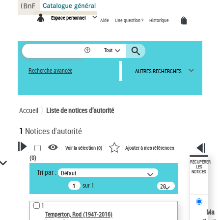
Panneau de gestion des cookies
Espace personnel
Aide
Une question ?
Historique
Tout
Recherche avancée
AUTRES RECHERCHES
Accueil
Liste de notices d’autorité
1
Notices d'autorité
Voir la sélection (
0
)
Ajouter à mes références
(
0
)
VOTRE RECHERCHE
RÉCUPÉRER
LES
Tri par :
Défaut
NOTICES
Recherche avancée dans les
sur 1
notices d’autorité
20
résultats/page
Œuvres liées à l'auteur :
1
Temperton, Rod (1947-2016)
Ma
Temperton, Rod (1947-2016)