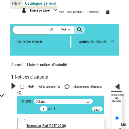
Panneau de gestion des cookies
Espace personnel
Aide
Une question ?
Historique
Tout
Recherche avancée
AUTRES RECHERCHES
Accueil
Liste de notices d’autorité
1
Notices d'autorité
Voir la sélection (
0
)
Ajouter à mes références
(
0
)
VOTRE RECHERCHE
RÉCUPÉRER
LES
Tri par :
Défaut
NOTICES
Recherche avancée dans les
sur 1
notices d’autorité
20
résultats/page
Œuvres liées à l'auteur :
1
Temperton, Rod (1947-2016)
Ma
Temperton, Rod (1947-2016)