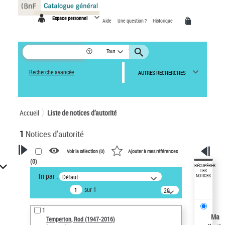
Panneau de gestion des cookies
Espace personnel
Aide
Une question ?
Historique
Tout
Recherche avancée
AUTRES RECHERCHES
Accueil
Liste de notices d’autorité
1
Notices d'autorité
Voir la sélection (
0
)
Ajouter à mes références
(
0
)
VOTRE RECHERCHE
RÉCUPÉRER
LES
Tri par :
Défaut
NOTICES
Recherche avancée dans les
sur 1
notices d’autorité
20
résultats/page
Œuvres liées à l'auteur :
1
Temperton, Rod (1947-2016)
Ma
Temperton, Rod (1947-2016)