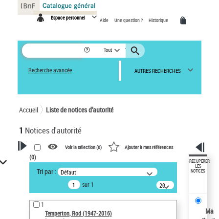
Panneau de gestion des cookies
Espace personnel
Aide
Une question ?
Historique
Tout
Recherche avancée
AUTRES RECHERCHES
Accueil
Liste de notices d’autorité
1
Notices d'autorité
Voir la sélection (
0
)
Ajouter à mes références
(
0
)
VOTRE RECHERCHE
RÉCUPÉRER
LES
Tri par :
Défaut
NOTICES
Recherche avancée dans les
sur 1
notices d’autorité
20
résultats/page
Œuvres liées à l'auteur :
1
Temperton, Rod (1947-2016)
Ma
Temperton, Rod (1947-2016)