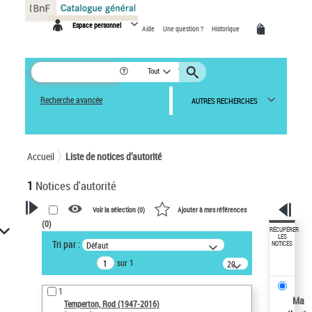
Panneau de gestion des cookies
Espace personnel
Aide
Une question ?
Historique
Tout
Recherche avancée
AUTRES RECHERCHES
Accueil
Liste de notices d’autorité
1
Notices d'autorité
Voir la sélection (
0
)
Ajouter à mes références
(
0
)
VOTRE RECHERCHE
RÉCUPÉRER
LES
Tri par :
Défaut
NOTICES
Recherche avancée dans les
sur 1
notices d’autorité
20
résultats/page
Œuvres liées à l'auteur :
1
Temperton, Rod (1947-2016)
Ma
Temperton, Rod (1947-2016)