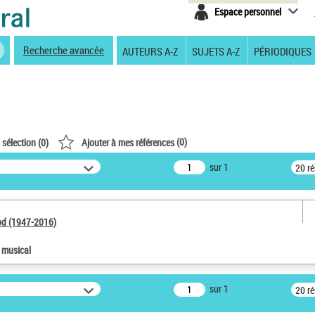
Espace personnel
Recherche avancée
AUTEURS A-Z
SUJETS A-Z
PÉRIODIQUES
(
0
)
 sélection (
0
)
Ajouter à mes références
sur 1
20 r
od (1947-2016)
e musical
sur 1
20 r