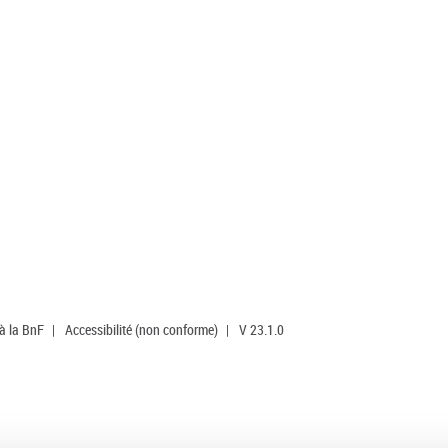
 à la BnF
|
Accessibilité (non conforme)
|
V 23.1.0