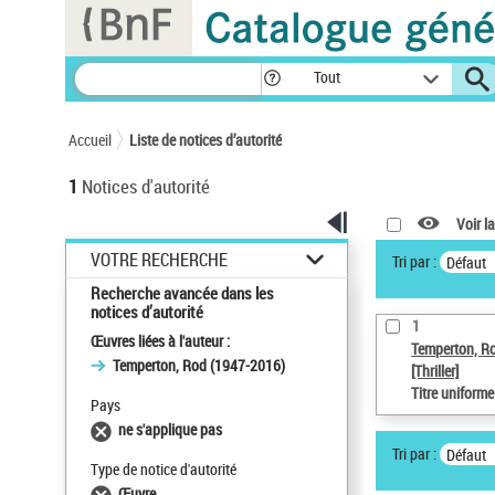
Panneau de gestion des cookies
Tout
Accueil
Liste de notices d’autorité
1
Notices d'autorité
Voir la
VOTRE RECHERCHE
Tri par :
Défaut
Recherche avancée dans les
notices d’autorité
1
Œuvres liées à l'auteur :
Temperton, R
Temperton, Rod (1947-2016)
[Thriller]
Titre uniform
Pays
ne s'applique pas
Tri par :
Défaut
Type de notice d'autorité
Œuvre