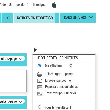
Aide
Une question ?
Historique
DANS UNIVERS
COTE
NOTICES D'AUTORITÉ
RÉCUPÉRER LES NOTICES
ésultats/page
Ma sélection
(
0
)
Télécharger/Imprimer
Envoyer par courriel
Exporter dans un tableau
Transférer pour un SGB
ésultats/page
Tous les résultats
(
1
)