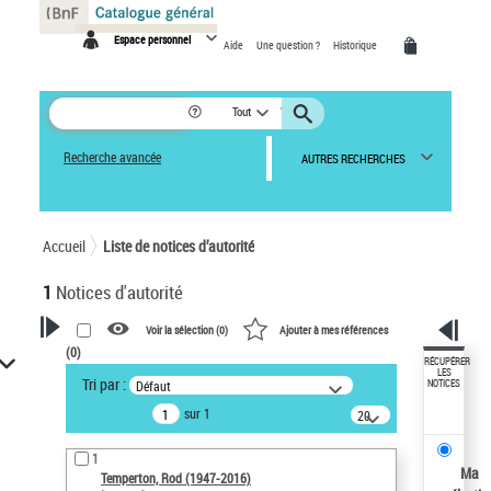
Panneau de gestion des cookies
Espace personnel
Aide
Une question ?
Historique
Tout
Recherche avancée
AUTRES RECHERCHES
Accueil
Liste de notices d’autorité
1
Notices d'autorité
Voir la sélection (
0
)
Ajouter à mes références
(
0
)
VOTRE RECHERCHE
RÉCUPÉRER
LES
Tri par :
Défaut
NOTICES
Recherche avancée dans les
sur 1
notices d’autorité
20
résultats/page
Œuvres liées à l'auteur :
1
Temperton, Rod (1947-2016)
Ma
Temperton, Rod (1947-2016)