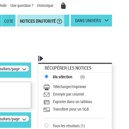
Aide
Une question ?
Historique
DANS UNIVERS
COTE
NOTICES D'AUTORITÉ
RÉCUPÉRER LES NOTICES
ésultats/page
Ma sélection
(
0
)
Télécharger/Imprimer
Envoyer par courriel
Exporter dans un tableau
Transférer pour un SGB
ésultats/page
Tous les résultats
(
1
)