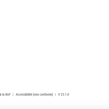
 à la BnF
|
Accessibilité (non conforme)
|
V 23.1.0