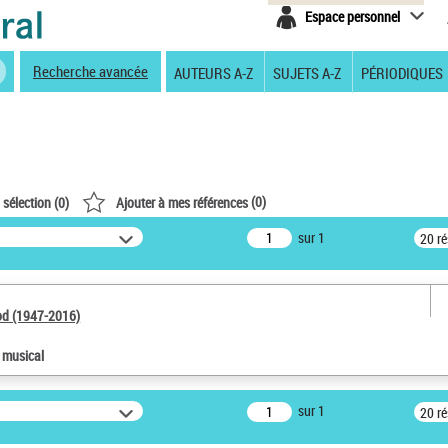
Espace personnel
Recherche avancée
AUTEURS A-Z
SUJETS A-Z
PÉRIODIQUES
(
0
)
 sélection (
0
)
Ajouter à mes références
sur 1
20 r
od (1947-2016)
e musical
sur 1
20 r