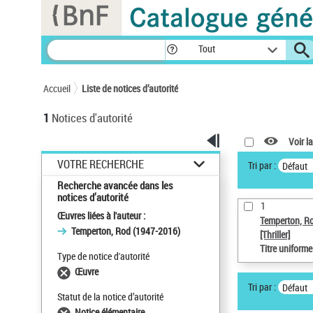
Panneau de gestion des cookies
Tout
Accueil
Liste de notices d’autorité
1
Notices d'autorité
Voir la
VOTRE RECHERCHE
Tri par :
Défaut
Recherche avancée dans les
notices d’autorité
1
Œuvres liées à l'auteur :
Temperton, R
Temperton, Rod (1947-2016)
[Thriller]
Titre uniform
Type de notice d'autorité
Œuvre
Tri par :
Défaut
Statut de la notice d’autorité
Notice élémentaire