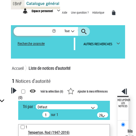
Panneau de gestion des cookies
Espace personnel
Aide
Une question ?
Historique
Tout
Recherche avancée
AUTRES RECHERCHES
Accueil
Liste de notices d’autorité
1
Notices d'autorité
Voir la sélection (
0
)
Ajouter à mes références
(
0
)
VOTRE RECHERCHE
RÉCUPÉRER
LES
Tri par :
Défaut
NOTICES
Recherche avancée dans les
sur 1
notices d’autorité
20
résultats/page
Œuvres liées à l'auteur :
1
Temperton, Rod (1947-2016)
Ma
Temperton, Rod (1947-2016)