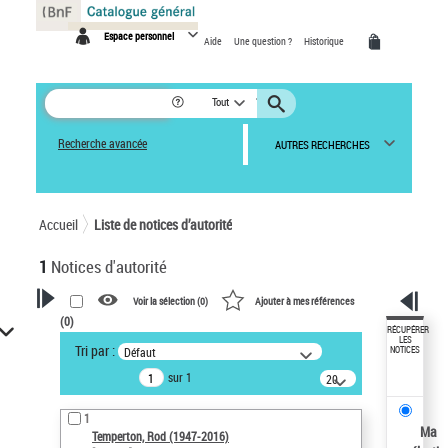
Panneau de gestion des cookies
Espace personnel
Aide
Une question ?
Historique
Tout
Recherche avancée
AUTRES RECHERCHES
Accueil
Liste de notices d’autorité
1
Notices d'autorité
Voir la sélection (
0
)
Ajouter à mes références
(
0
)
VOTRE RECHERCHE
RÉCUPÉRER
LES
Tri par :
Défaut
NOTICES
Recherche avancée dans les
sur 1
notices d’autorité
20
résultats/page
Œuvres liées à l'auteur :
1
Temperton, Rod (1947-2016)
Ma
Temperton, Rod (1947-2016)