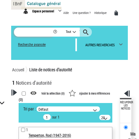
Panneau de gestion des cookies
Espace personnel
Aide
Une question ?
Historique
Tout
Recherche avancée
AUTRES RECHERCHES
Accueil
Liste de notices d’autorité
1
Notices d'autorité
Voir la sélection (
0
)
Ajouter à mes références
(
0
)
VOTRE RECHERCHE
RÉCUPÉRER
LES
Tri par :
Défaut
NOTICES
Recherche avancée dans les
sur 1
notices d’autorité
20
résultats/page
Œuvres liées à l'auteur :
1
Temperton, Rod (1947-2016)
Ma
Temperton, Rod (1947-2016)