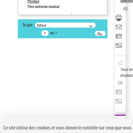
sélectio
[Thriller]
Pays
Titre uniforme musical
(
0
)
ne s'applique pas
Sauvegarder votre recherche
Tri par :
Défaut
AFFINER
sur 1
20
résultats/page
Type de notice d'autorité
Œuvre
(1)
Titre uniforme musical
(1)
Statut de la notice d’autorité
Tous le
résultat
Pays
(
1
)
Auteur d’œuvre
Ce site utilise des cookies et vous donne le contrôle sur ceux que vous