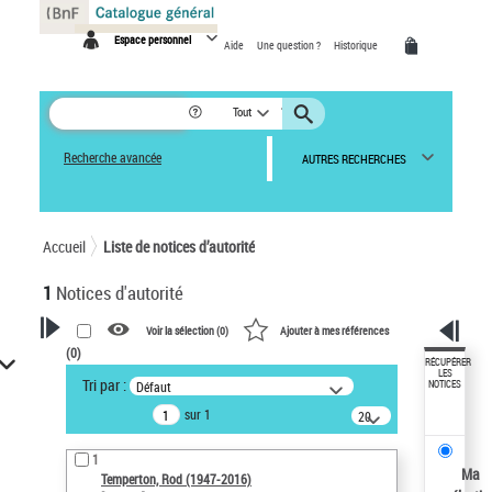
Panneau de gestion des cookies
Espace personnel
Aide
Une question ?
Historique
Tout
Recherche avancée
AUTRES RECHERCHES
Accueil
Liste de notices d’autorité
1
Notices d'autorité
Voir la sélection (
0
)
Ajouter à mes références
(
0
)
VOTRE RECHERCHE
RÉCUPÉRER
LES
Tri par :
Défaut
NOTICES
Recherche avancée dans les
sur 1
notices d’autorité
20
résultats/page
Œuvres liées à l'auteur :
1
Temperton, Rod (1947-2016)
Ma
Temperton, Rod (1947-2016)